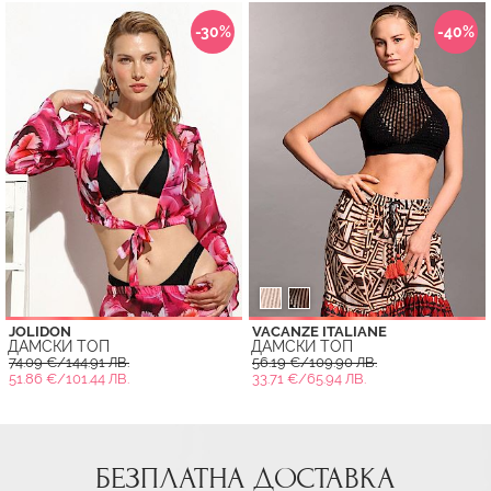
-30%
-40%
JOLIDON
VACANZE ITALIANE
ДАМСКИ ТОП
ДАМСКИ ТОП
74.09 €/144.91 ЛВ.
56.19 €/109.90 ЛВ.
51.86 €/101.44 ЛВ.
33.71 €/65.94 ЛВ.
БЕЗПЛАТНА ДОСТАВКА