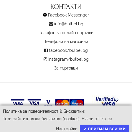
КОНТАКТИ
Facebook Messenger
info@bulbel.bg
Телефон за онлайн поръчки
Телефони на магазини
facebook/bulbel.bg
instagram/bulbel.bg
За търговци
Политика за поверителност & Бисквитки:
Този сайт използва бисквитки (cookies). Някои от тях са
задължителни за функционирането му, докато други ни
Настройки
ПРИЕМАМ ВСИЧКИ
© 2026 Бул-Бел ЕООД
помагат да подобрим Вашето преживяване. За да доставим