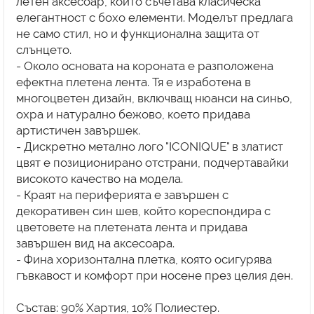
летен аксесоар, който съчетава класическа
елегантност с бохо елементи. Моделът предлага
не само стил, но и функционална защита от
слънцето.
- Около основата на короната е разположена
ефектна плетена лента. Тя е изработена в
многоцветен дизайн, включващ нюанси на синьо,
охра и натурално бежово, което придава
артистичен завършек.
- Дискретно метално лого "ICONIQUE" в златист
цвят е позиционирано отстрани, подчертавайки
високото качество на модела.
- Краят на периферията е завършен с
декоративен син шев, който кореспондира с
цветовете на плетената лента и придава
завършен вид на аксесоара.
- Фина хоризонтална плетка, която осигурява
гъвкавост и комфорт при носене през целия ден.