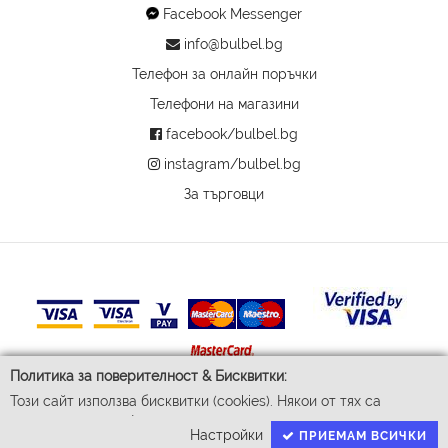
Facebook Messenger
info@bulbel.bg
Телефон за онлайн поръчки
Телефони на магазини
facebook/bulbel.bg
instagram/bulbel.bg
За търговци
Политика за поверителност & Бисквитки:
Този сайт използва бисквитки (cookies). Някои от тях са
© 2026 Бул-Бел ЕООД
задължителни за функционирането му, докато други ни
Всички права запазени
Настройки
ПРИЕМАМ ВСИЧКИ
помагат да подобрим Вашето преживяване. За да доставим