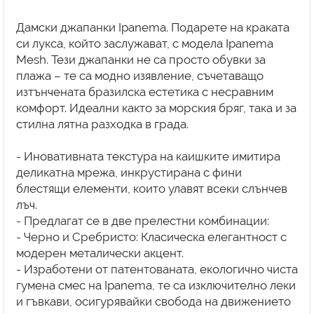
Дамски джапанки Ipanema. Подарете на краката
си лукса, който заслужават, с модела Ipanema
Mesh. Тези джапанки не са просто обувки за
плажа – те са модно изявление, съчетаващо
изтънчената бразилска естетика с несравним
комфорт. Идеални както за морския бряг, така и за
стилна лятна разходка в града.
- Иновативната текстура на каишките имитира
деликатна мрежа, инкрустирана с фини
блестящи елементи, които улавят всеки слънчев
лъч.
- Предлагат се в две прелестни комбинации:
- Черно и Сребристо: Класическа елегантност с
модерен металически акцент.
- Изработени от патентованата, екологично чиста
гумена смес на Ipanema, те са изключително леки
и гъвкави, осигурявайки свобода на движението