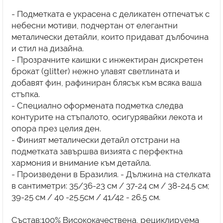
- Подметката е украсена с деликатен отпечатък с
небесни мотиви, подчертан от елегантни
металически детайли, които придават дълбочина
и стил на дизайна.
- Прозрачните каишки с инжектиран дискретен
брокат (glitter) нежно улавят светлината и
добавят фин, рафиниран блясък към всяка ваша
стъпка.
- Специално оформената подметка следва
контурите на стъпалото, осигурявайки лекота и
опора през целия ден.
- Финият металически детайл отстрани на
подметката завършва визията с перфектна
хармония и внимание към детайла.
- Произведени в Бразилия. - Дължина на стелката
в сантиметри: 35/36-23 см / 37-24 см / 38-24.5 см;
39-25 см / 40 -25.5см / 41/42 - 26.5 см.
Състав:100% Висококачествена, рециклируема