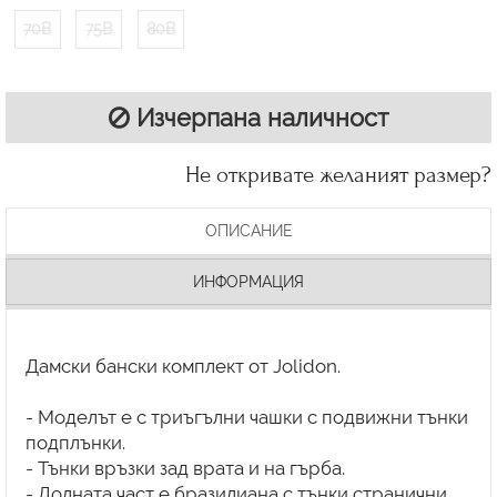
70B
75B
80B
Изчерпана наличност
Не откривате желаният размер?
ОПИСАНИЕ
ИНФОРМАЦИЯ
Дамски бански комплект от Jolidon.
- Моделът е с триъгълни чашки с подвижни тънки
подплънки.
- Тънки връзки зад врата и на гърба.
- Долната част е бразилиана с тънки странични