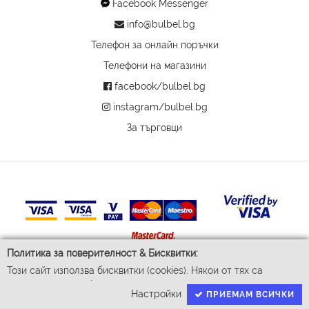
Facebook Messenger
info@bulbel.bg
Телефон за онлайн поръчки
Телефони на магазини
facebook/bulbel.bg
instagram/bulbel.bg
За търговци
Политика за поверителност & Бисквитки:
Този сайт използва бисквитки (cookies). Някои от тях са
© 2026 Бул-Бел ЕООД
задължителни за функционирането му, докато други ни
Всички права запазени
Настройки
ПРИЕМАМ ВСИЧКИ
помагат да подобрим Вашето преживяване. За да доставим