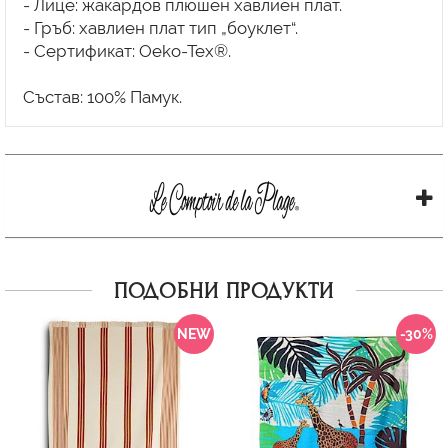
- Лице: жакардов плюшен хавлиен плат.
- Гръб: хавлиен плат тип „боуклет“.
- Сертификат: Oeko-Tex®.
ПОДОБНИ ПРОДУКТИ
NEW
-30%