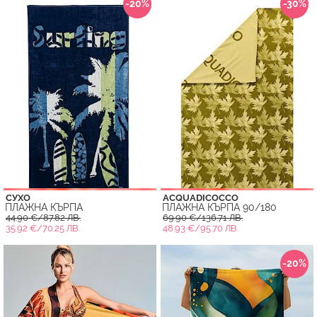
-20%
-30%
СУХО
ACQUADICOCCO
ПЛАЖНА КЪРПА
ПЛАЖНА КЪРПА 90/180
44.90 €/87.82 ЛВ.
69.90 €/136.71 ЛВ.
35.92 €/70.25 ЛВ.
48.93 €/95.70 ЛВ.
-20%