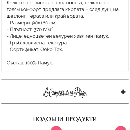
Колкото по-висока е плътността, толкова по-
голям комфорт предлага кърпата – след душ, на
шезлонг, тераса или край водата.
- Размери: 90x160 см.
- Плътност: 370 г/м²
- Лице: едноцветен велурен хавлиен памук.
- Гръб: хавлиена текстура.
- Сертификат: Oeko-Tex.
ПОДОБНИ ПРОДУКТИ