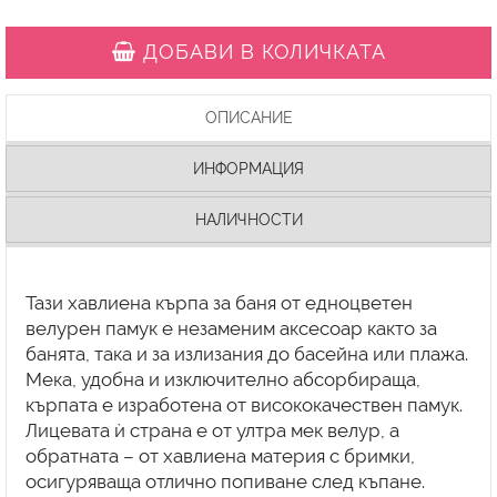
ДОБАВИ В КОЛИЧКАТА
ОПИСАНИЕ
ИНФОРМАЦИЯ
НАЛИЧНОСТИ
Тази хавлиена кърпа за баня от едноцветен
велурен памук е незаменим аксесоар както за
банята, така и за излизания до басейна или плажа.
Мека, удобна и изключително абсорбираща,
кърпата е изработена от висококачествен памук.
Лицевата ѝ страна е от ултра мек велур, а
обратната – от хавлиена материя с бримки,
осигуряваща отлично попиване след къпане.