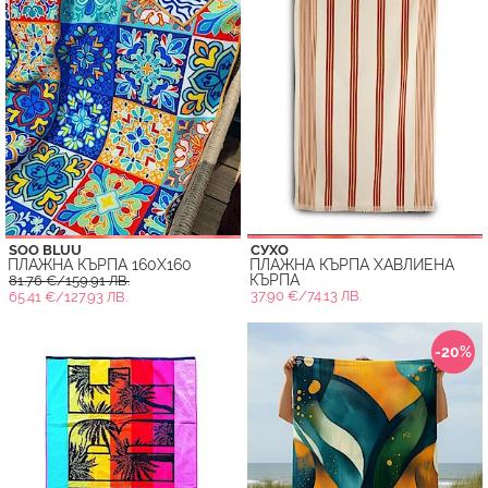
SOO BLUU
СУХО
ПЛАЖНА КЪРПА 160X160
ПЛАЖНА КЪРПА ХАВЛИЕНА
КЪРПА
81.76 €/159.91 ЛВ.
37.90 €/74.13 ЛВ.
65.41 €/127.93 ЛВ.
-20%