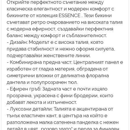
Открийте перфектното съчетание между
класическа елегантност и модерен комфорт с
бикините от колекция ESSENCE . Тези бикини
съчетават ретро очарованието на високата талия
с модерна ефирност, създавайки перфектния
баланс между комфорт и съблазнителност.
- Дизайн: Моделът е с висока талия, която
придава стабилност и нежно оформя силуета,
подчертавайки женствените линии.
- Комбинирана предна част: Централният панел е
изработен от гладка материя, обградена от
симетрични вложки от деликатна флорална
дантела и полупрозрачен тюл.
- Ефирен гръб: Задната част е почти изцяло
прозрачна, украсена с фини бродерии, които
добавят лекота и изтънченост.
- Луксозни детайли: Талията е акцентирана от
тънък еластичен кант, в центъра на който е
разположена малка сатенена панделка с нежен
детайл в цвят „розово злато“ и перла за финален