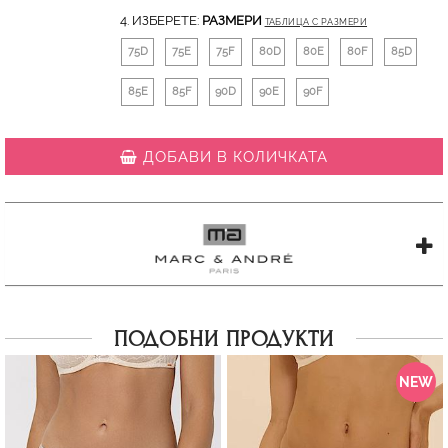
4. ИЗБЕРЕТЕ:
РАЗМЕРИ
ТАБЛИЦА С РАЗМЕРИ
75D
75E
75F
80D
80E
80F
85D
85E
85F
90D
90E
90F
ДОБАВИ В КОЛИЧКАТА
ПОДОБНИ ПРОДУКТИ
NEW