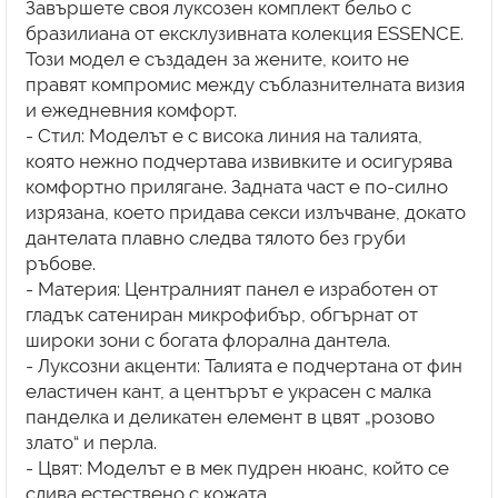
Завършете своя луксозен комплект бельо с
бразилиана от ексклузивната колекция ESSENCE.
Този модел е създаден за жените, които не
правят компромис между съблазнителната визия
и ежедневния комфорт.
- Стил: Моделът е с висока линия на талията,
която нежно подчертава извивките и осигурява
комфортно прилягане. Задната част е по-силно
изрязана, което придава секси излъчване, докато
дантелата плавно следва тялото без груби
ръбове.
- Материя: Централният панел е изработен от
гладък сатениран микрофибър, обгърнат от
широки зони с богата флорална дантела.
- Луксозни акценти: Талията е подчертана от фин
еластичен кант, а центърът е украсен с малка
панделка и деликатен елемент в цвят „розово
злато“ и перла.
- Цвят: Моделът е в мек пудрен нюанс, който се
слива естествено с кожата.