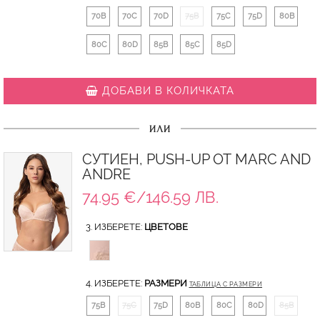
70B
70C
70D
75B
75C
75D
80B
80C
80D
85B
85C
85D
ДОБАВИ В КОЛИЧКАТА
ИЛИ
СУТИЕН, PUSH-UP ОТ MARC AND
ANDRE
74.95 €/146.59 ЛВ.
3. ИЗБЕРЕТЕ:
ЦВЕТОВЕ
4. ИЗБЕРЕТЕ:
РАЗМЕРИ
ТАБЛИЦА С РАЗМЕРИ
75B
75C
75D
80B
80C
80D
85B