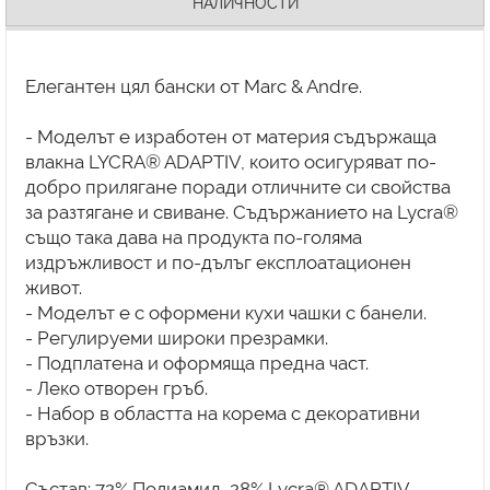
НАЛИЧНОСТИ
Елегантен цял бански от Marc & Andre.
- Моделът е изработен от материя съдържаща
влакна LYCRA® ADAPTIV, които осигуряват по-
добро прилягане поради отличните си свойства
за разтягане и свиване. Съдържанието на Lycra®
също така дава на продукта по-голяма
издръжливост и по-дълъг експлоатационен
живот.
- Моделът е с оформени кухи чашки с банели.
- Регулируеми широки презрамки.
- Подплатена и оформяща предна част.
- Леко отворен гръб.
- Набор в областта на корема с декоративни
връзки.
Състав: 72% Полиамид, 28% Lycra® ADAPTIV.