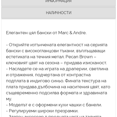
ИНФОРМАЦИЯ
НАЛИЧНОСТИ
Елегантен цял бански от Marc & Andre.
- Открийте изтънчената елегантност на серията
бански с високогланцови тъкани, въплъщаващи
естетиката на течния метал. Pecan Brown –
ключовият цвят на сезона – придава изисканост.
- Насладете се на играта на драперии, светлина
и отражения, подчертана от контрастна
подплата в индигово синьо. Фината текстура на
плата придава дълбочина на наситения цвят, като
същевременно подсилва формата и здравината
му.
- Моделът е с оформени кухи чашки с банели.
- Регулируеми широки презрамки.
- Златен аксесоар в предната част на талията.