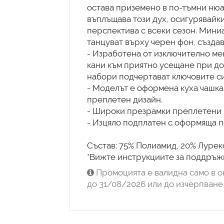
остава приземено в по-тъмни ню
въплъщава този дух, осигурявайки
перспектива с всеки сезон. Мини
танцуват върху черен фон, създа
- Изработена от изключително ме
кани към приятно усещане при до
набори подчертават ключовите си
- Моделът е оформена куха чашка,
преплетен дизайн.
- Широки презрамки преплетени 
- Изцяло подплатен с оформяща п
Състав: 75% Полиамид, 20% Лурекс
*Вижте инструкциите за поддръжк
Промоцията е валидна само в о
до 31/08/2026 или до изчерпване 