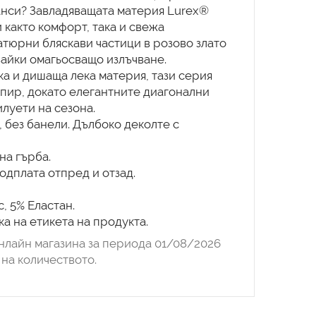
анси? Завладяващата материя Lurex®
 както комфорт, така и свежа
атюрни бляскави частици в розово злато
вайки омагьосващо излъчване.
ка и дишаща лека материя, тази серия
пир, докато елегантните диагонални
луети на сезона.
 без банели. Дълбоко деколте с
на гърба.
одплата отпред и отзад.
, 5% Еластан.
а на етикета на продукта.
нлайн магазина за периода 01/08/2026
на количеството.