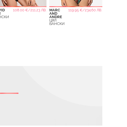
VID
108.00 €/211.23 ЛВ.
MARC
119.95 €/234.60 ЛВ.
Л
AND
НСКИ
ANDRE
ЦЯЛ
БАНСКИ