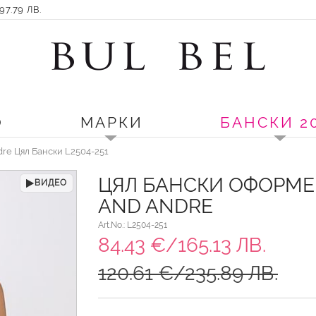
7.79 ЛВ.
О
МАРКИ
БАНСКИ 2
dre Цял Бански L2504-251
ЦЯЛ БАНСКИ ОФОРМЕ
ВИДЕО
AND ANDRE
Art.No.: L2504-251
84.43 €/165.13 ЛВ.
120.61 €/235.89 ЛВ.