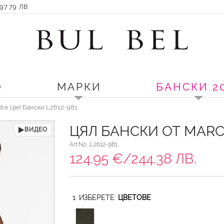
7.79 ЛВ.
О
МАРКИ
БАНСКИ 2
dre Цял Бански L2612-981
ЦЯЛ БАНСКИ ОТ MARC
ВИДЕО
Art.No.: L2612-981
124.95 €/244.38 ЛВ.
1. ИЗБЕРЕТЕ:
ЦВЕТОВЕ