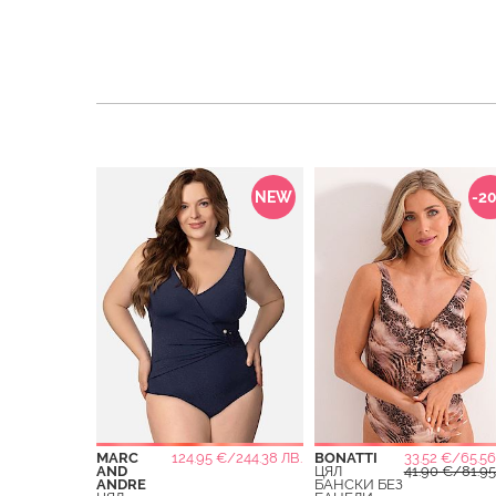
NEW
-2
MARC
124.95 €/244.38 ЛВ.
BONATTI
33.52 €/65.56
AND
ЦЯЛ
41.90 €/81.95
ANDRE
БАНСКИ БЕЗ