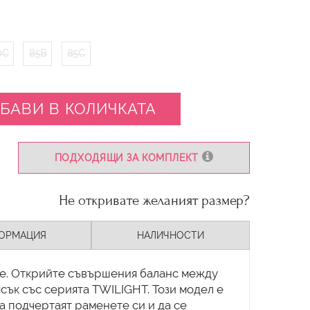
0C
85B
85C
БАВИ В КОЛИЧКАТА
ПОДХОДЯЩИ ЗА КОМПЛЕКТ
Не откривате желаният размер?
ОРМАЦИЯ
НАЛИЧНОСТИ
re. Открийте съвършения баланс между
сък със серията TWILIGHT. Този модел е
да подчертаят раменете си и да се