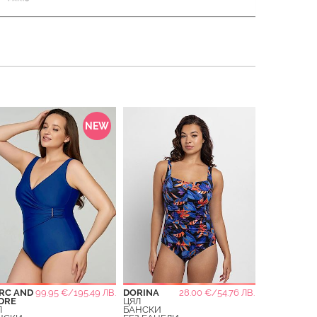
NEW
RC AND
99.95 €/195.49 ЛВ.
DORINA
28.00 €/54.76 ЛВ.
DRE
ЦЯЛ
Л
БАНСКИ