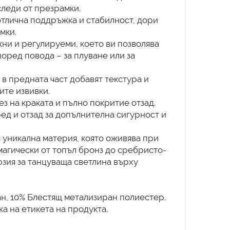
следи от презрамки.
тлична поддръжка и стабилност, дори
мки.
ни и регулируеми, което ви позволява
оред повода – за плуване или за
в предната част добавят текстура и
те извивки.
ез на краката и пълно покритие отзад.
ед и отзад за допълнителна сигурност и
 уникална материя, която оживява при
магически от топъл бронз до сребристо-
юзия за танцуваща светлина върху
ан, 10% Блестящ метализиран полиестер.