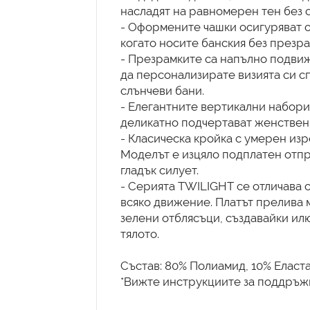
насладят на равномерен тен без 
- Оформените чашки осигуряват о
когато носите банския без презра
- Презрамките са напълно подвиж
да персонализирате визията си сп
слънчеви бани.
- Елегантните вертикални набори 
деликатно подчертават женствени
- Класическа кройка с умерен изр
Моделът е изцяло подплатен отпр
гладък силует.
- Серията TWILIGHT се отличава с
всяко движение. Платът прелива 
зелени отблясъци, създавайки ил
тялото.
Състав: 80% Полиамид, 10% Еласт