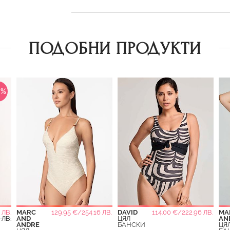
ПОДОБНИ ПРОДУКТИ
0%
 ЛВ.
MARC
129.95 €/254.16 ЛВ.
DAVID
114.00 €/222.96 ЛВ.
MA
 ЛВ.
AND
ЦЯЛ
AN
ANDRE
БАНСКИ
ЦЯ