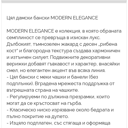
Цял дамски бански MODERN ELEGANCE
MODERN ELEGANCE е колекция, в която обраната
семплиност се превръща в изискан лукс.
Дълбокият, тъмнозелен жакард с десен „рибена
кост“ и благородна текстура създава хармоничен
и изтънчен силует. Подвижните декоративни
верижки добавят гъвкавост и характер, внасяйки
смел, но елегантен акцент във всяка линия.
- Цял бански с меки чашки и банели (без
подплънки). Вградена мрежеста поддръжка от
вътрешната страна на чашките.
- Регулируеми по дължина презрамки, които
могат да се кръстосват на гърба.
- Класическо ниско изрязване около бедрата и
пълно покритие на дупето.
- Изцяло подплатен, със стягаща и оформяща