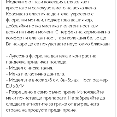
Моделите от тази колекция възхваляват
красотата и самочувствието на всяка жена.
Красивата еластична дантела, украсена с
флорални мотиви, подчертава вашия чар,
добавяйки нотка мистика и елегантност към
всеки интимен момент. С перфектна хармония на
комфорт и елегантност, тази колекция бельо ще
Ви накара да се почувствате неустоимо бляскави.
- Луксозна флорална дантела и контрастна
панделка привличат погледа.
- Модел с ниска талия.
- Мека и еластична дантела.
- Моделът е висок 176 см, 89-61-93. Носи размер
EU 38/М.
- Разрешено е само ръчно пране. Използвайте
меки почистващи препарати. Не забравяйте да
следвате етикетите за грижа от вътрешната
страна на продукта преди пране.