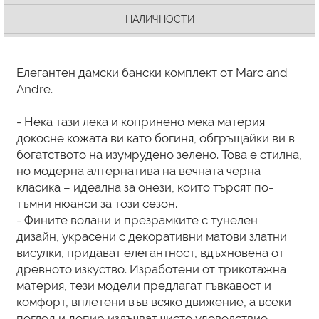
НАЛИЧНОСТИ
Елегантен дамски бански комплект от Marc and
Andre.
- Нека тази лека и копринено мека материя
докосне кожата ви като богиня, обгръщайки ви в
богатството на изумрудено зелено. Това е стилна,
но модерна алтернатива на вечната черна
класика – идеална за онези, които търсят по-
тъмни нюанси за този сезон.
- Фините волани и презрамките с тунелен
дизайн, украсени с декоративни матови златни
висулки, придават елегантност, вдъхновена от
древното изкуство. Изработени от трикотажна
материя, тези модели предлагат гъвкавост и
комфорт, вплетени във всяко движение, а всеки
поглед и допир излъчват чисто удоволствие.