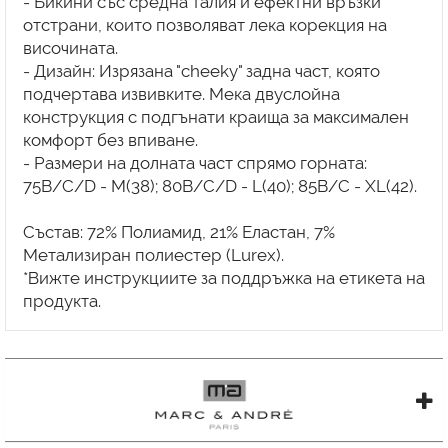
- Бикини със средна талия и ефектни връзки
отстрани, които позволяват лека корекция на
височината.
- Дизайн: Изрязана "cheeky" задна част, която
подчертава извивките. Мека двуслойна
конструкция с подгънати краища за максимален
комфорт без впиване.
- Размери на долната част спрямо горната:
75B/C/D - M(38); 80B/C/D - L(40); 85B/C - XL(42).
Състав: 72% Полиамид, 21% Еластан, 7%
Метализиран полиестер (Lurex).
*Вижте инструкциите за поддръжка на етикета на