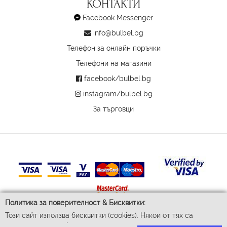
КОНТАКТИ
Facebook Messenger
info@bulbel.bg
Телефон за онлайн поръчки
Телефони на магазини
facebook/bulbel.bg
instagram/bulbel.bg
За търговци
Политика за поверителност & Бисквитки:
Този сайт използва бисквитки (cookies). Някои от тях са
© 2026 Бул-Бел ЕООД
Всички права запазени
задължителни за функционирането му, докато други ни