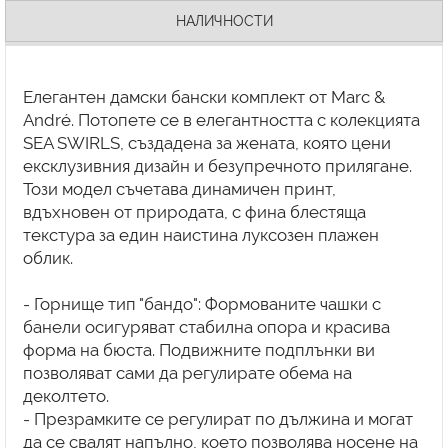
НАЛИЧНОСТИ
Елегантен дамски бански комплект от Marc &
André. Потопете се в елегантността с колекцията
SEA SWIRLS, създадена за жената, която цени
ексклузивния дизайн и безупречното прилягане.
Този модел съчетава динамичен принт,
вдъхновен от природата, с фина блестяща
текстура за един наистина луксозен плажен
облик.
- Горнище тип "бандо": Формованите чашки с
банели осигуряват стабилна опора и красива
форма на бюста. Подвижните подплънки ви
позволяват сами да регулирате обема на
деколтето.
- Презрамките се регулират по дължина и могат
да се свалят напълно, което позволява носене на