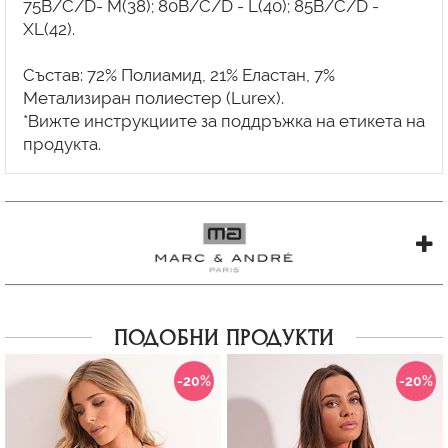
75B/C/D- M(38); 80B/C/D - L(40); 85B/C/D -
XL(42).
Състав: 72% Полиамид, 21% Еластан, 7%
Метализиран полиестер (Lurex).
*Вижте инструкциите за поддръжка на етикета на
ПОДОБНИ ПРОДУКТИ
-20%
-20%