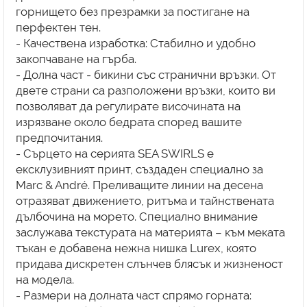
горнището без презрамки за постигане на
перфектен тен.
- Качествена изработка: Стабилно и удобно
закопчаване на гърба.
- Долна част - бикини със странични връзки. От
двете страни са разположени връзки, които ви
позволяват да регулирате височината на
изрязване около бедрата според вашите
предпочитания.
- Сърцето на серията SEA SWIRLS е
ексклузивният принт, създаден специално за
Marc & André. Преливащите линии на десена
отразяват движението, ритъма и тайнствената
дълбочина на морето. Специално внимание
заслужава текстурата на материята – към меката
тъкан е добавена нежна нишка Lurex, която
придава дискретен слънчев блясък и жизненост
на модела.
- Размери на долната част спрямо горната: