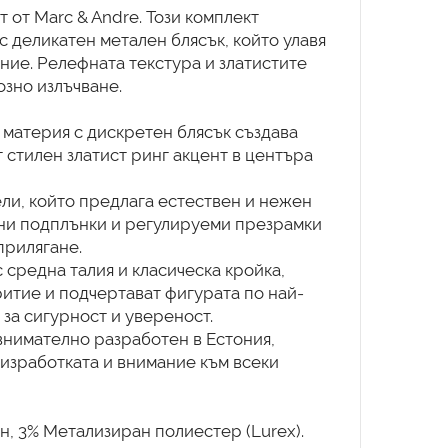
 от Marc & Andre. Този комплект
 деликатен метален блясък, който улавя
ние. Релефната текстура и златистите
озно излъчване.
 материя с дискретен блясък създава
 стилен златист ринг акцент в центъра
ели, който предлага естествен и нежен
жни подплънки и регулируеми презрамки
прилягане.
 средна талия и класическа кройка,
итие и подчертават фигурата по най-
за сигурност и увереност.
 внимателно разработен в Естония,
 изработката и внимание към всеки
н, 3% Метализиран полиестер (Lurex).