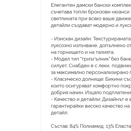
Елегантен дамски бански комплект
съчетава топли бронзови нюанси с
светлината при всяко ваше движе
детайли създават модерно и лукс
- Изискан дизайн: Текстурираната
луксозно излъчване, допълнено от
на горнището и на талията.
- Модел тип "триъгълник" без бан
силует. Снабден е с леки, подви
за максимално персонализирано 
- Класическо долнище: Бикини със
които осигуряват комфортно покр
добрия начин. Изцяло подплатени 
- Качество и детайли: Дизайнът е
гарантирайки високо качество на
детайл.
Състав: 84% Полиамид, 13% Еласта