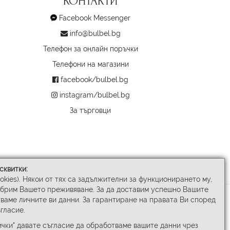
КОНТАКТИ
Facebook Messenger
info@bulbel.bg
Телефон за онлайн поръчки
Телефони на магазини
facebook/bulbel.bg
instagram/bulbel.bg
За търговци
сквитки:
ookies). Някои от тях са задължителни за функционирането му,
обрим Вашето преживяване. За да доставим успешно Вашите
ваме личните ви данни. За гарантиране на правата Ви според
гласие.
чки" давате съгласие да обработваме вашите данни чрез