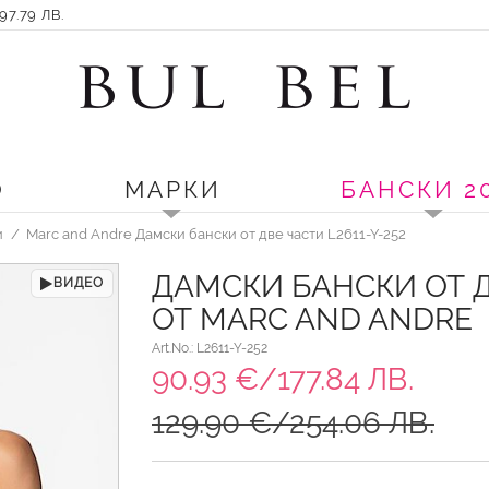
7.79 ЛВ.
О
МАРКИ
БАНСКИ 2
и
Marc and Andre Дамски бански от две части L2611-Y-252
ДАМСКИ БАНСКИ ОТ 
ВИДЕО
ОТ MARC AND ANDRE
Art.No.: L2611-Y-252
90.93 €/177.84 ЛВ.
129.90 €/254.06 ЛВ.