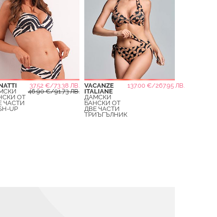
NATTI
37.52 €/73.38 ЛВ.
VACANZE
137.00 €/267.95 ЛВ.
МСКИ
46.90 €/91.73 ЛВ.
ITALIANE
НСКИ ОТ
ДАМСКИ
Е ЧАСТИ
БАНСКИ ОТ
SH-UP
ДВЕ ЧАСТИ
ТРИЪГЪЛНИК