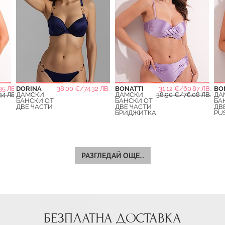
35 ЛВ.
DORINA
38.00 €/74.32 ЛВ.
BONATTI
31.12 €/60.87 ЛВ.
BO
44 ЛВ.
ДАМСКИ
ДАМСКИ
38.90 €/76.08 ЛВ.
ДА
БАНСКИ ОТ
БАНСКИ ОТ
БА
ДВЕ ЧАСТИ
ДВЕ ЧАСТИ
ДВ
БРИДЖИТКА
PU
РАЗГЛЕДАЙ ОЩЕ...
БЕЗПЛАТНА ДОСТАВКА