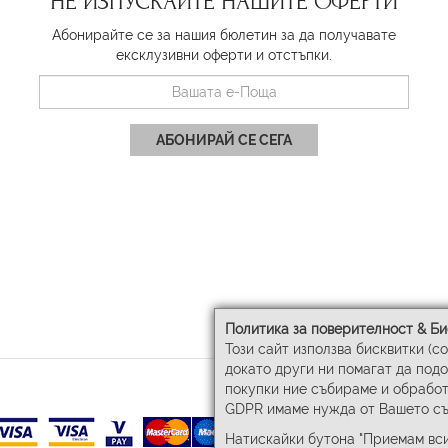
НЕ ИЗПУСКАЙТЕ НАШИТЕ ОФЕРТИ
Абонирайте се за нашия бюлетин за да получавате
ексклузивни оферти и отстъпки.
АБОНИРАЙ СЕ СЕГА
Политика за поверителност & Би
Този сайт използва бисквитки (c
докато други ни помагат да под
покупки ние събираме и обработ
GDPR имаме нужда от Вашето съ
Натискайки бутона "Приемам вси