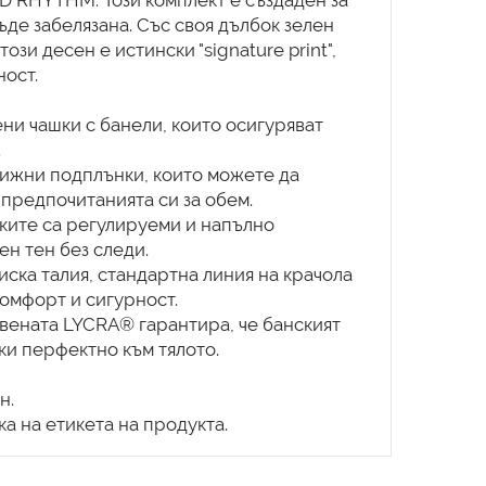
LD RHYTHM. Този комплект е създаден за
ъде забелязана. Със своя дълбок зелен
ози десен е истински "signature print",
ност.
ни чашки с банели, които осигуряват
.
движни подплънки, които можете да
предпочитанията си за обем.
ките са регулируеми и напълно
н тен без следи.
иска талия, стандартна линия на крачола
комфорт и сигурност.
вената LYCRA® гарантира, че банският
ки перфектно към тялото.
н.