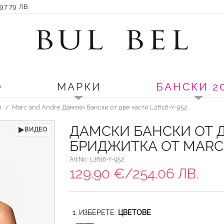
7.79 ЛВ.
О
МАРКИ
БАНСКИ 2
и
Marc and Andre Дамски бански от две части L2616-Y-952
ДАМСКИ БАНСКИ ОТ Д
ВИДЕО
БРИДЖИТКА ОТ MARC
Art.No.: L2616-Y-952
129.90 €/254.06 ЛВ.
1. ИЗБЕРЕТЕ:
ЦВЕТОВЕ