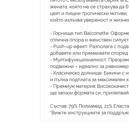
лятото с ексклузивната серия WI
жената, която не се страхува да б
цвят и пищни тропически мотиви, т
който излъчва увереност и жизне
- Горнище тип Balconette: Оформе
отлична опора и женствен силует
- Push-up ефект: Разполага с по
добавяте или премахвате според 
- Мултифункционалност: Презрам
подвижни – идеално за равномере
- Класическо долнище: Бикини с н
и пълна подплата за максимален 
- Премиум материя: Висококачест
ще запази формата си, прилепвай
Състав: 79% Полиамид, 21% Еласта