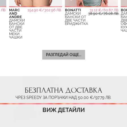
 ЛВ.
MARC
154.90 €/302.96 ЛВ.
BONATTI
31.12 €/60.87 ЛВ.
BO
AND
ДАМСКИ
38.90 €/76.08 ЛВ.
ДА
ANDRE
БАНСКИ ОТ
БА
ДАМСКИ
ДВЕ ЧАСТИ
ДВ
БАНСКИ
БРИДЖИТКА
ОФ
ОТ ДВЕ
КУ
ЧАСТИ
ЧА
МЕКИ
ЧАШКИ
РАЗГЛЕДАЙ ОЩЕ...
БЕЗПЛАТНА ДОСТАВКА
ЧРЕЗ SPEEDY ЗА ПОРЪЧКИ НАД 50.00 €/97.79 ЛВ.
ВИЖ ДЕТАЙЛИ