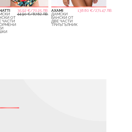
NATTI
35.92 €/70.25 ЛВ.
AXAMI
138.80 €/271.47 ЛВ.
МСКИ
44.90 €/87.82 ЛВ.
ДАМСКИ
НСКИ ОТ
БАНСКИ ОТ
Е ЧАСТИ
ДВЕ ЧАСТИ
ОРМЕНИ
ТРИЪГЪЛНИК
ХИ
ШКИ