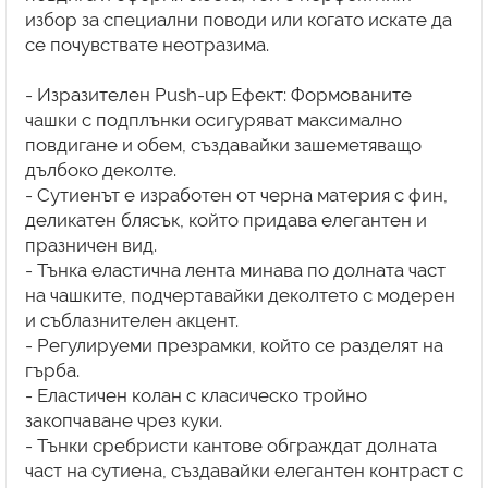
избор за специални поводи или когато искате да
се почувствате неотразима.
- Изразителен Push-up Ефект: Формованите
чашки с подплънки осигуряват максимално
повдигане и обем, създавайки зашеметяващо
дълбоко деколте.
- Сутиенът е изработен от черна материя с фин,
деликатен блясък, който придава елегантен и
празничен вид.
- Тънка еластична лента минава по долната част
на чашките, подчертавайки деколтето с модерен
и съблазнителен акцент.
- Регулируеми презрамки, който се разделят на
гърба.
- Еластичен колан с класическо тройно
закопчаване чрез куки.
- Тънки сребристи кантове обграждат долната
част на сутиена, създавайки елегантен контраст с