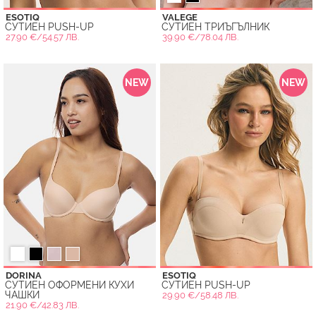
ESOTIQ
VALEGE
СУТИЕН PUSH-UP
СУТИЕН ТРИЪГЪЛНИК
27.90 €/54.57 ЛВ.
39.90 €/78.04 ЛВ.
NEW
NEW
DORINA
ESOTIQ
СУТИЕН ОФОРМЕНИ КУХИ
СУТИЕН PUSH-UP
ЧАШКИ
29.90 €/58.48 ЛВ.
21.90 €/42.83 ЛВ.