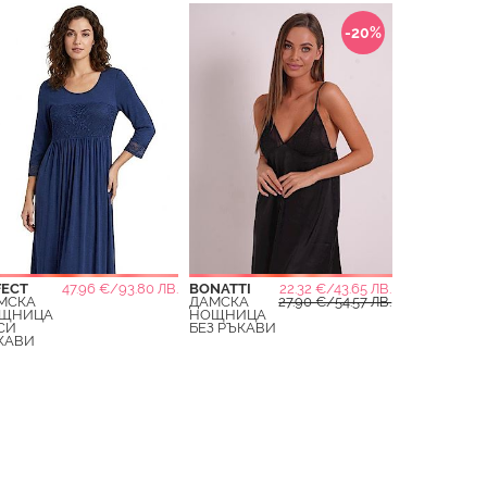
-20%
FECT
47.96 €/93.80 ЛВ.
BONATTI
22.32 €/43.65 ЛВ.
МСКА
ДАМСКА
27.90 €/54.57 ЛВ.
ЩНИЦА
НОЩНИЦА
СИ
БЕЗ РЪКАВИ
КАВИ