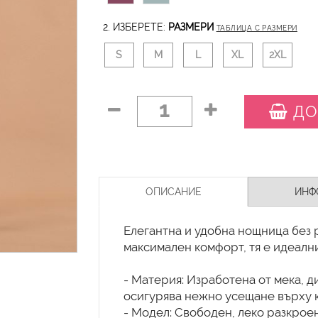
2. ИЗБЕРЕТЕ:
РАЗМЕРИ
ТАБЛИЦА С РАЗМЕРИ
S
M
L
XL
2XL
1
ДО
ОПИСАНИЕ
ИНФ
Елегантна и удобна нощница без 
максимален комфорт, тя е идеални
- Материя: Изработена от мека, д
осигурява нежно усещане върху 
- Модел: Свободен, леко разкроен