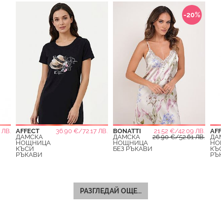
-20%
 ЛВ.
AFFECT
36.90 €/72.17 ЛВ.
BONATTI
21.52 €/42.09 ЛВ.
AF
ДАМСКА
ДАМСКА
26.90 €/52.61 ЛВ.
ДА
НОЩНИЦА
НОЩНИЦА
НО
КЪСИ
БЕЗ РЪКАВИ
КЪ
РЪКАВИ
РЪ
РАЗГЛЕДАЙ ОЩЕ...