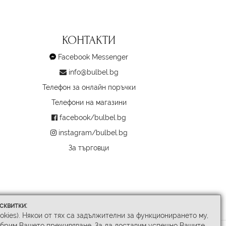
КОНТАКТИ
Facebook Messenger
info@bulbel.bg
Телефон за онлайн поръчки
Телефони на магазини
facebook/bulbel.bg
instagram/bulbel.bg
За търговци
сквитки:
ookies). Някои от тях са задължителни за функционирането му,
обрим Вашето преживяване. За да доставим успешно Вашите