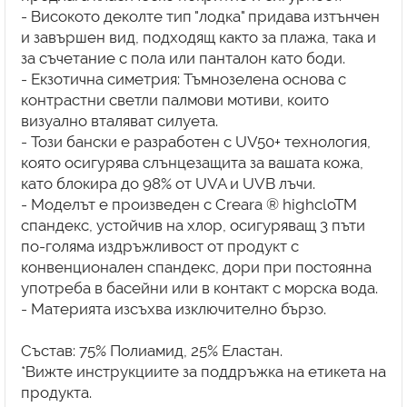
- Високото деколте тип "лодка" придава изтънчен
и завършен вид, подходящ както за плажа, така и
за съчетание с пола или панталон като боди.
- Екзотична симетрия: Тъмнозелена основа с
контрастни светли палмови мотиви, които
визуално вталяват силуета.
- Този бански е разработен с UV50+ технология,
която осигурява слънцезащита за вашата кожа,
като блокира до 98% от UVA и UVB лъчи.
- Моделът е произведен с Creara ® highcloTM
спандекс, устойчив на хлор, осигуряващ 3 пъти
по-голяма издръжливост от продукт с
конвенционален спандекс, дори при постоянна
употреба в басейни или в контакт с морска вода.
- Материята изсъхва изключително бързо.
Състав: 75% Полиамид, 25% Еластан.
*Вижте инструкциите за поддръжка на етикета на
продукта.