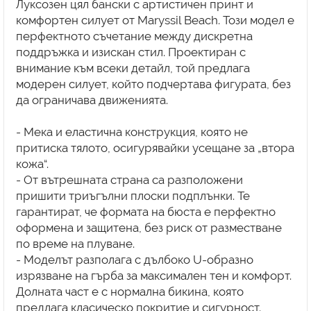
Луксозен цял бански с артистичен принт и
комфортен силует от Maryssil Beach. Този модел е
перфектното съчетание между дискретна
поддръжка и изискан стил. Проектиран с
внимание към всеки детайл, той предлага
модерен силует, който подчертава фигурата, без
да ограничава движенията.
- Мека и еластична конструкция, която не
притиска тялото, осигурявайки усещане за „втора
кожа“.
- От вътрешната страна са разположени
пришити триъгълни плоски подплънки. Те
гарантират, че формата на бюста е перфектно
оформена и защитена, без риск от разместване
по време на плуване.
- Моделът разполага с дълбоко U-образно
изрязване на гърба за максимален тен и комфорт.
Долната част е с нормална бикина, която
предлага класическо покритие и сигурност.