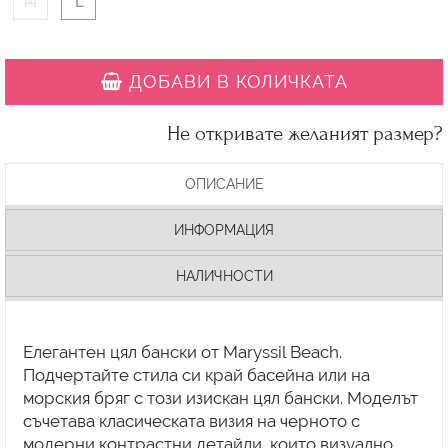
M
L
ДОБАВИ В КОЛИЧКАТА
Не откривате желаният размер?
ОПИСАНИЕ
ИНФОРМАЦИЯ
НАЛИЧНОСТИ
Елегантен цял бански от Maryssil Beach.
Подчертайте стила си край басейна или на
морския бряг с този изискан цял бански. Моделът
съчетава класическата визия на черното с
модерни контрастни детайли, които визуално