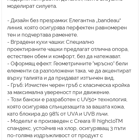
моделират силуета.
- Дизайн без презрамки: Елегантна „bandeau“
линия, която осигурява перфектен равномерен
тен и подчертава раменете.
- Вградени кухи чашки: Специално
проектираните чашки предлагат отлична опора,
естествен обем и комфорт, без да натежават.
- Оформящ ефект: Геометричните "мръсно" бели
елементи са разположени така, че да акцентират
върху талията и да придават изтънчен вид.
- Гръб: Изчистен черен гръб с класическа кройка
за максимална увереност при движение.
- Този бански е разработен с UV50+ технология,
която осигурява слънцезащита за вашата кожа,
като блокира до 98% от UVA и UVB лъчи.
- Моделът е произведен с Creara ® highcloTM
спандекс, устойчив на хлор, осигуряващ 3 пъти
по-голяма издръжливост от продукт с