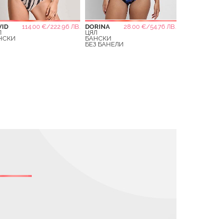
VID
114.00 €/222.96 ЛВ.
DORINA
28.00 €/54.76 ЛВ.
Л
ЦЯЛ
НСКИ
БАНСКИ
БЕЗ БАНЕЛИ