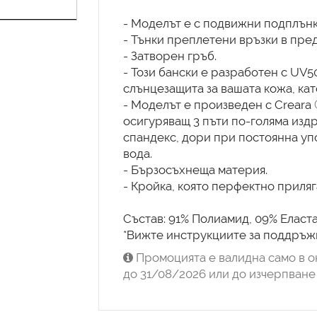
- Моделът е с подвижни подплънк
- Тънки преплетени връзки в пред
- Затворен гръб.
- Този бански е разработен с UV5
слънцезащита за вашата кожа, кат
- Моделът е произведен с Creara 
осигуряващ 3 пъти по-голяма изд
спандекс, дори при постоянна упо
вода.
- Бързосъхнеща материя.
- Кройка, която перфектно приляг
Състав: 91% Полиамид, 09% Еласта
*Вижте инструкциите за поддръжк
Промоцията е валидна само в о
до 31/08/2026 или до изчерпване 