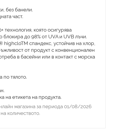
и, без банели.
ната част.
0+ технология, която осигурява
о блокира до 98% от UVA и UVB лъчи.
® highcloTM спандекс, устойчив на хлор,
ръжливост от продукт с конвенционален
треба в басейни или в контакт с морска
а по тялото.
н.
а на етикета на продукта.
нлайн магазина за периода 01/08/2026
на количеството.