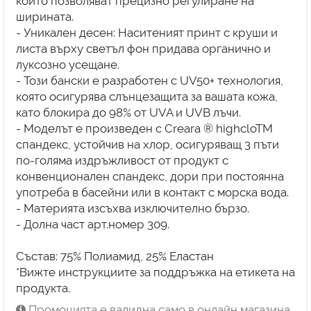
които позволяват прецизно регулиране на
ширината.
- Уникален десен: Наситеният принт с круши и
листа върху светъл фон придава органично и
луксозно усещане.
- Този бански е разработен с UV50+ технология,
която осигурява слънцезащита за вашата кожа,
като блокира до 98% от UVA и UVB лъчи.
- Моделът е произведен с Creara ® highcloTM
спандекс, устойчив на хлор, осигуряващ 3 пъти
по-голяма издръжливост от продукт с
конвенционален спандекс, дори при постоянна
употреба в басейни или в контакт с морска вода.
- Материята изсъхва изключително бързо.
- Долна част арт.номер 309.
Състав: 75% Полиамид, 25% Еластан
*Вижте инструкциите за поддръжка на етикета на
продукта.
Промоцията е валидна само в онлайн магазина