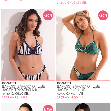
134.90 €/263.84 ЛВ.
-20%
-20%
BONATTI
BONATTI
ДАМСКИ БАНСКИ ОТ ДВЕ
ДАМСКИ БАНСКИ ОТ ДВЕ
ЧАСТИ ТРИЪГЪЛНИК
ЧАСТИ PUSH-UP
34.90 €/68.26 ЛВ.
40.90 €/79.99 ЛВ.
27.92 €/54.61 ЛВ.
32.72 €/63.99 ЛВ.
NEW