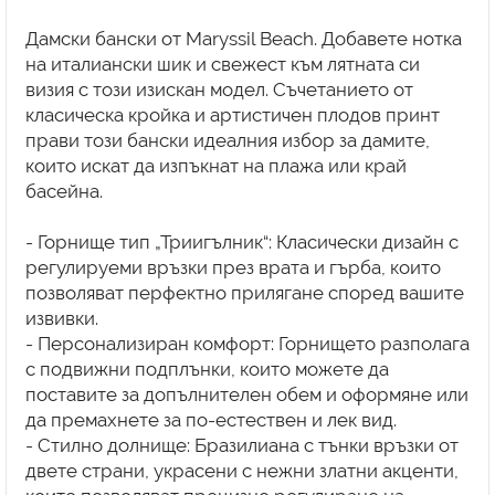
Дамски бански от Maryssil Beach. Добавете нотка
на италиански шик и свежест към лятната си
визия с този изискан модел. Съчетанието от
класическа кройка и артистичен плодов принт
прави този бански идеалния избор за дамите,
които искат да изпъкнат на плажа или край
басейна.
- Горнище тип „Триигълник“: Класически дизайн с
регулируеми връзки през врата и гърба, които
позволяват перфектно прилягане според вашите
извивки.
- Персонализиран комфорт: Горнището разполага
с подвижни подплънки, които можете да
поставите за допълнителен обем и оформяне или
да премахнете за по-естествен и лек вид.
- Стилно долнище: Бразилиана с тънки връзки от
двете страни, украсени с нежни златни акценти,