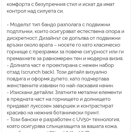
комфорта с безупречния стил и искат да имат
контрол над силуета си.
- Моделът тип бандо разполага с подвижни
подплънки, които осигуряват естествена опора и
дискретност. Дизайнът се допълва от подвижни
връзки около врата – носете го като класическо
горнище с презрамки за повече сигурност или ги
премахнете за равномерен тен и модерна визия.
- Долната част е проектирана с нежен набор
отзад (scrunch back). Този детайл визуално
повдига и оформя дупето, като подчертава
женствените извивки по най-ласкавия начин.
- Изискани детайли: Златните метални елементи
в предната част на горнището и долнището
придават луксозен завършек и контрастират
красиво на нежния ботанически принт.
- Този бански е разработен с UV50+ технология,
която осигурява слънцезащита за вашата кожа,