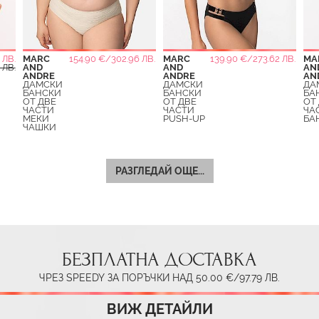
 ЛВ.
MARC
154.90 €/302.96 ЛВ.
MARC
139.90 €/273.62 ЛВ.
MA
 ЛВ.
AND
AND
AN
ANDRE
ANDRE
AN
ДАМСКИ
ДАМСКИ
ДА
БАНСКИ
БАНСКИ
БА
ОТ ДВЕ
ОТ ДВЕ
ОТ
ЧАСТИ
ЧАСТИ
ЧА
МЕКИ
PUSH-UP
БА
ЧАШКИ
РАЗГЛЕДАЙ ОЩЕ...
БЕЗПЛАТНА ДОСТАВКА
ЧРЕЗ SPEEDY ЗА ПОРЪЧКИ НАД 50.00 €/97.79 ЛВ.
ВИЖ ДЕТАЙЛИ