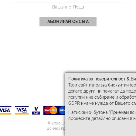
АБОНИРАЙ СЕ СЕГА
Политика за поверителност & Би
Този сайт използва бисквитки (c
докато други ни помагат да под
покупки ние събираме и обработ
GDPR имаме нужда от Вашето съ
Натискайки бутона "Приемам вси
процесите детайлно описани в 
© 2026 Бул-Бел ЕООД
Всички права запазени