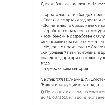
Дамски бански комплект от Maryssi
- Горната част е тип бандо с под
- Сваляща се връзки зад врата и к
- Долната част е бразилиана с на
- Изработен от модерна текстури
- Този бански е разработен с UV5
слънцезащита за вашата кожа, кат
- Моделът е произведен с Creara 
осигуряващ 3 пъти по-голяма изд
спандекс, дори при постоянна упо
вода.
- Бързосъхнеща материя.
Състав: 93% Полиамид, 7% Еластан
*Вижте инструкциите за поддръжк
Промоцията е валидна само в о
до 31/08/2026 или до изчерпване 