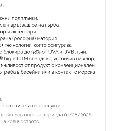
l.
вижни подплънки.
олан връзващ се на гърба.
бор и аксесоари.
рана (релефна) материя.
0+ технология, която осигурява
о блокира до 98% от UVA и UVB лъчи.
® highcloTM спандекс, устойчив на хлор,
ръжливост от продукт с конвенционален
треба в басейни или в контакт с морска
.
а на етикета на продукта.
нлайн магазина за периода 01/08/2026
на количеството.