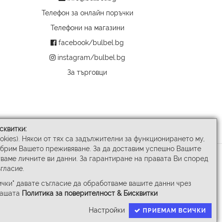
Телефон за онлайн поръчки
Телефони на магазини
facebook/bulbel.bg
instagram/bulbel.bg
За търговци
сквитки:
ookies). Някои от тях са задължителни за функционирането му,
обрим Вашето преживяване. За да доставим успешно Вашите
ваме личните ви данни. За гарантиране на правата Ви според
гласие.
чки" давате съгласие да обработваме вашите данни чрез
нашата
Политика за поверителност & Бисквитки
Настройки
ПРИЕМАМ ВСИЧКИ