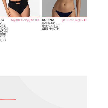
RC
149.90 €/293.18 ЛВ.
DORINA
38.00 €/74.32 ЛВ.
D
ДАМСКИ
DRE
БАНСКИ ОТ
МСКИ
ДВЕ ЧАСТИ
НСКИ
 ДВЕ
СТИ
НДО