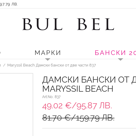
7.79 ЛВ.
О
МАРКИ
БАНСКИ 2
и
Maryssil Beach Дамски бански от две части 837
ДАМСКИ БАНСКИ ОТ Д
MARYSSIL BEACH
Art.No.: 837
49.02 €/95.87 ЛВ.
81.70 €/159.79 ЛВ.