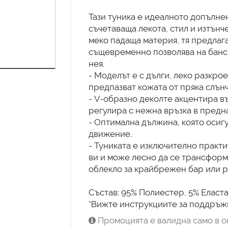
Тази туника е идеалното допълне
съчетаваща лекота, стил и изтънч
меко падаща материя, тя предлага
същевременно позволява на банс
нея.
- Моделът е с дълги, леко разкро
предпазват кожата от пряка слънч
- V-образно деколте акцентира въ
регулира с нежна връзка в предна
- Оптимална дължина, която осиг
движение.
- Туниката е изключително практи
ви и може лесно да се трансформ
облекло за крайбрежен бар или р
Състав: 95% Полиестер, 5% Еласт
*Вижте инструкциите за поддръжк
Промоцията е валидна само в о