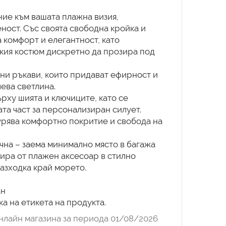
ние към вашата плажна визия,
еност. Със своята свободна кройка и
 комфорт и елегантност, като
кия костюм дискретно да прозира под
ени ръкави, които придават ефирност и
ева светлина.
рху шията и ключиците, като се
та част за персонализиран силует.
урява комфортно покритие и свобода на
чна – заема минимално място в багажа
ира от плажен аксесоар в стилно
азходка край морето.
ан
а на етикета на продукта.
нлайн магазина за периода 01/08/2026