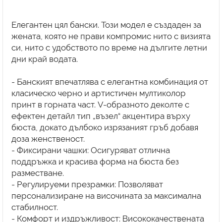
Елегантен цял бански. Този модел е създаден за
жената, която не прави компромис нито с визията
си, нито с удобството по време на дългите летни
дни край водата.
- Банският впечатлява с елегантна комбинация от
класическо черно и артистичен мултиколор
принт в горната част. V-образното деколте с
ефектен детайл тип „възел“ акцентира върху
бюста, докато дълбоко изрязаният гръб добавя
доза женственост.
- Фиксирани чашки: Осигуряват отлична
поддръжка и красива форма на бюста без
разместване.
- Регулируеми презрамки: Позволяват
персонализиране на височината за максимална
стабилност.
- Комфорт и издръжливост: Висококачествената