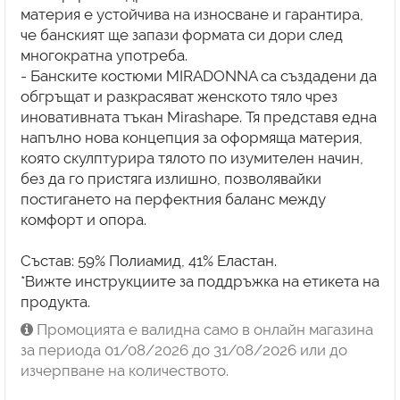
материя е устойчива на износване и гарантира,
че банският ще запази формата си дори след
многократна употреба.
- Банските костюми MIRADONNA са създадени да
обгръщат и разкрасяват женското тяло чрез
иновативната тъкан Mirashape. Тя представя една
напълно нова концепция за оформяща материя,
която скулптурира тялото по изумителен начин,
без да го пристяга излишно, позволявайки
постигането на перфектния баланс между
комфорт и опора.
Състав: 59% Полиамид, 41% Еластан.
*Вижте инструкциите за поддръжка на етикета на
продукта.
Промоцията е валидна само в онлайн магазина
за периода 01/08/2026 до 31/08/2026 или до
изчерпване на количеството.