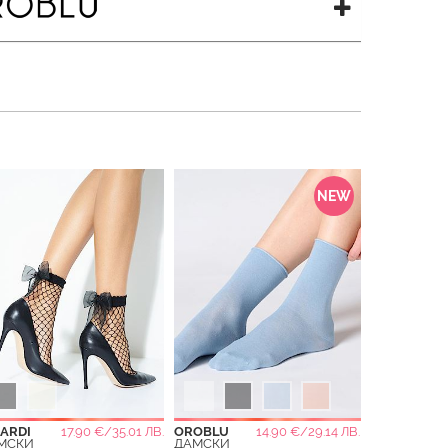
NEW
RARDI
17.90 €/35.01 ЛВ.
OROBLU
14.90 €/29.14 ЛВ.
МСКИ
ДАМСКИ