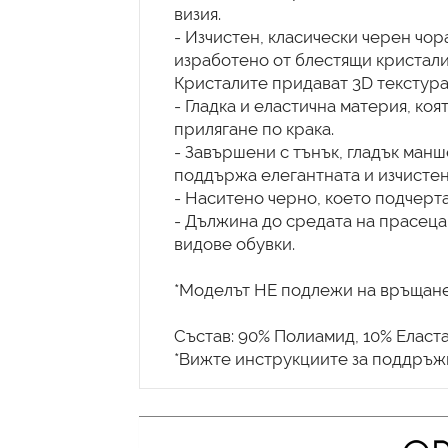
визия.
- Изчистен, класически черен чор
изработено от блестящи кристали
Кристалите придават 3D текстура
- Гладка и еластична материя, ко
прилягане по крака.
- Завършени с тънък, гладък манш
поддържа елегантната и изчистен
- Наситено черно, което подчерта
- Дължина до средата на прасеца
видове обувки.
*Моделът НЕ подлежи на връщане
Състав: 90% Полиамид, 10% Еласта