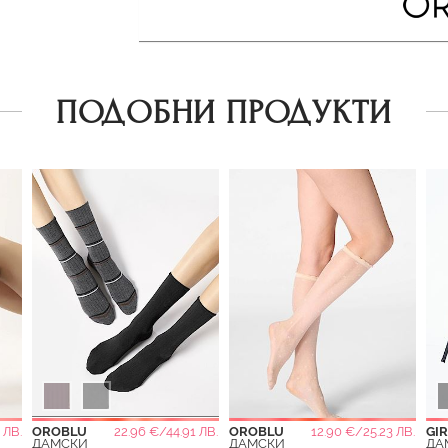
ПОДОБНИ ПРОДУКТИ
 ЛВ.
OROBLU
22.96 €/44.91 ЛВ.
OROBLU
12.90 €/25.23 ЛВ.
GI
ДАМСКИ
ДАМСКИ
ДА