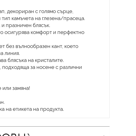
ап, декориран с голямо сърце,
 тип камъчета на глезена/прасеца.
 и празничен блясък.
ято осигурява комфорт и перфектно
ет без вълнообразен кант, което
а линия.
ва блясъка на кристалите.
, подходяща за носене с различни
 или замяна!
н.