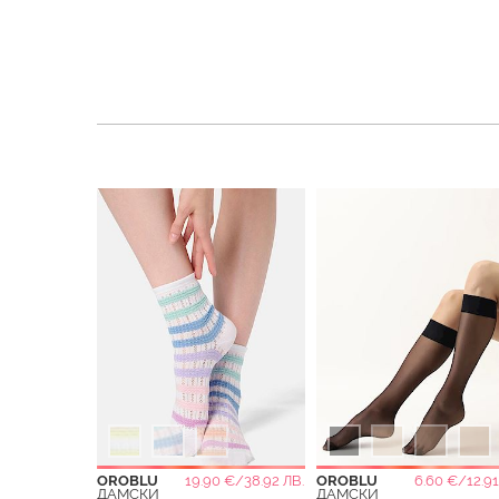
OROBLU
19.90 €/38.92 ЛВ.
OROBLU
6.60 €/12.91
ДАМСКИ
ДАМСКИ