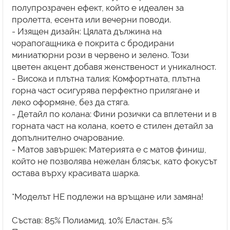
полупрозрачен ефект, който е идеален за
пролетта, есента или вечерни поводи.
- Изящен дизайн: Цялата дължина на
чорапогащника е покрита с бродирани
миниатюрни рози в червено и зелено. Този
цветен акцент добавя женственост и уникалност.
- Висока и плътна талия: Комфортната, плътна
горна част осигурява перфектно прилягане и
леко оформяне, без да стяга.
- Детайл по колана: Фини розички са вплетени и в
горната част на колана, което е стилен детайл за
допълнително очарование.
- Матов завършек: Материята е с матов финиш,
който не позволява нежелан блясък, като фокусът
остава върху красивата шарка.
*Моделът НЕ подлежи на връщане или замяна!
Състав: 85% Полиамид, 10% Еластан. 5%