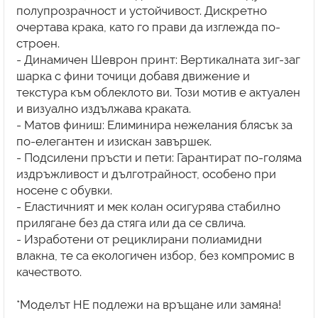
полупрозрачност и устойчивост. Дискретно
очертава крака, като го прави да изглежда по-
строен.
- Динамичен Шеврон принт: Вертикалната зиг-заг
шарка с фини точици добавя движение и
текстура към облеклото ви. Този мотив е актуален
и визуално издължава краката.
- Матов финиш: Елиминира нежелания блясък за
по-елегантен и изискан завършек.
- Подсилени пръсти и пети: Гарантират по-голяма
издръжливост и дълготрайност, особено при
носене с обувки.
- Еластичният и мек колан осигурява стабилно
прилягане без да стяга или да се свлича.
- Изработени от рециклирани полиамидни
влакна, те са екологичен избор, без компромис в
качеството.
*Моделът НЕ подлежи на връщане или замяна!