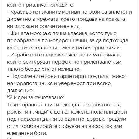
който привлича погледите.
- Красиво изтъканите мотиви на рози са вплетени
директно в мрежата, което придава на краката
ви изискан и романтичен вид.
- Фината мрежа е вечна класика, която тук е
преобразена по модерен начин, за да подхожда
както на ежедневни, така и на вечерни визии.
- Изработен от висококачествени материали,
които осигуряват перфектно прилепване към
тялото без да стягат излишно.
- Подсилените зони гарантират по-дълъг живот
на чорапогащника и увереност при всяко
движение.
💡 Идеи за съчетаване:
Този чорапогащник изглежда невероятно под
рокля тип „миди“ с цепка, кожена пола или дори
под накъсани дънки за един по-дързък, градски
стил. Комбинирайте с обувки на висок ток или
елегантни боти.