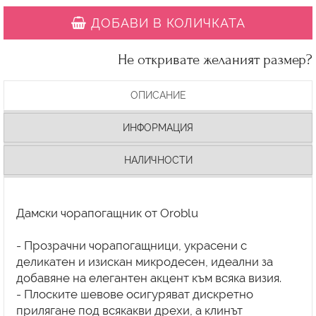
ДОБАВИ В КОЛИЧКАТА
Не откривате желаният размер?
ОПИСАНИЕ
ИНФОРМАЦИЯ
НАЛИЧНОСТИ
Дамски чорапогащник от Oroblu
- Прозрачни чорапогащници, украсени с
деликатен и изискан микродесен, идеални за
добавяне на елегантен акцент към всяка визия.
- Плоските шевове осигуряват дискретно
прилягане под всякакви дрехи, а клинът