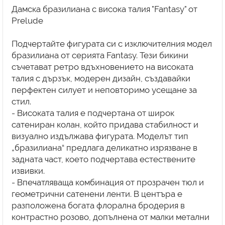
Дамска бразилианa с висока талия "Fantasy" от
Prelude
Подчертайте фигурата си с изключителния модел
бразилиана от серията Fantasy. Тези бикини
съчетават ретро вдъхновението на високата
талия с дързък, модерен дизайн, създавайки
перфектен силует и неповторимо усещане за
стил.
- Високата талия е подчертана от широк
сатениран колан, който придава стабилност и
визуално издължава фигурата. Моделът тип
„бразилиана“ предлага деликатно изрязване в
задната част, което подчертава естествените
извивки.
- Впечатляваща комбинация от прозрачен тюл и
геометрични сатенени ленти. В центъра е
разположена богата флорална бродерия в
контрастно розово, допълнена от малки метални