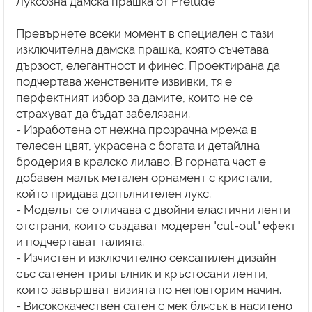
Луксозна дамска прашка от Prelude
Превърнете всеки момент в специален с тази
изключителна дамска прашка, която съчетава
дързост, елегантност и финес. Проектирана да
подчертава женствените извивки, тя е
перфектният избор за дамите, които не се
страхуват да бъдат забелязани.
- Изработена от нежна прозрачна мрежа в
телесен цвят, украсена с богата и детайлна
бродерия в кралско лилаво. В горната част е
добавен малък метален орнамент с кристали,
който придава допълнителен лукс.
- Моделът се отличава с двойни еластични ленти
отстрани, които създават модерен "cut-out" ефект
и подчертават талията.
- Изчистен и изключително сексапилен дизайн
със сатенен триъгълник и кръстосани ленти,
които завършват визията по неповторим начин.
- Висококачествен сатен с мек блясък в наситено