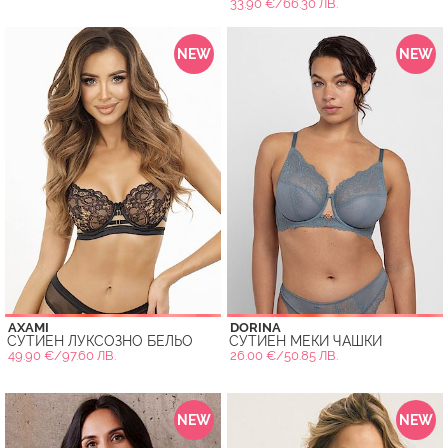
33.90 €/66.30 ЛВ.
NEW
NEW
AXAMI
DORINA
СУТИЕН ЛУКСОЗНО БЕЛЬО
СУТИЕН МЕКИ ЧАШКИ
49.90 €/97.60 ЛВ.
26.00 €/50.85 ЛВ.
NEW
NEW