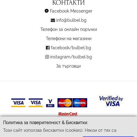
КОНТАКТИ
Facebook Messenger
info@bulbel.bg
Телефон за онлайн поръчки
Телефони на магазини
facebook/bulbel.bg
instagram/bulbel.bg
За търговци
Политика за поверителност & Бисквитки:
Този сайт използва бисквитки (cookies). Някои от тях са
© 2026 Бул-Бел ЕООД
Всички права запазени
задължителни за функционирането му, докато други ни