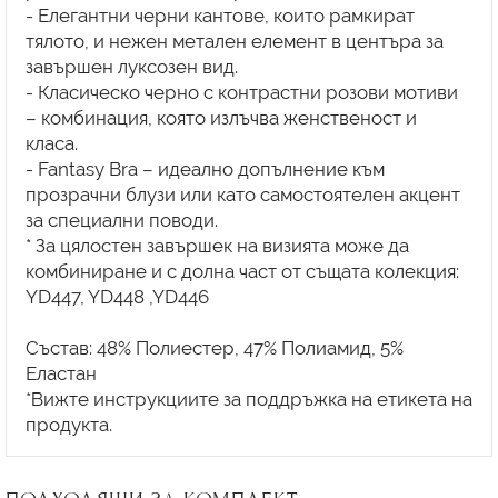
- Елегантни черни кантове, които рамкират
тялото, и нежен метален елемент в центъра за
завършен луксозен вид.
- Класическо черно с контрастни розови мотиви
– комбинация, която излъчва женственост и
класа.
- Fantasy Bra – идеално допълнение към
прозрачни блузи или като самостоятелен акцент
за специални поводи.
* За цялостен завършек на визията може да
комбиниране и с долна част от същата колекция:
YD447, YD448 ,YD446
Състав: 48% Полиестер, 47% Полиамид, 5%
Еластан
*Вижте инструкциите за поддръжка на етикета на