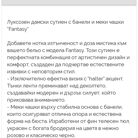
Луксозен дамски сутиен с банели и меки чашки
"Fantasy"
Добавете нотка изтънченост и доза мистика към
вашето бельо с модела Fantasy. Този сутиен е
перфектната комбинация от артистичен дизайн и
комфорт, създаден да подчертае естествените
извивки с неповторим стил.
- Изключително ефектна визия с "halter" акцент.
Тънки ленти преминават над деколтето,
създавайки модерен и дързък силует, който
приковава вниманието.
- Меки чашки върху стабилна основа с банели,
които осигуряват отлична опора и естествена
форма на бюста. Изработени от фин телесен тюл,
украсен с богата бродерия на цветя в нежно
розово и класическо черно.