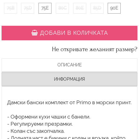
75B
75D
75E
80C
80E
85D
90E
ДОБАВИ В КОЛИЧКАТА
Не откривате желаният размер?
ОПИСАНИЕ
ИНФОРМАЦИЯ
Дамски бански комплект от Primo в морски принт.
- Оформени кухи чашки с банели.
- Регулируеми презрамки.
- Колан със закопчалка.
- Долната част е бикини с колан и връзка, който