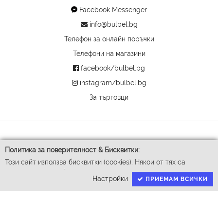
Facebook Messenger
info@bulbel.bg
Телефон за онлайн поръчки
Телефони на магазини
facebook/bulbel.bg
instagram/bulbel.bg
За търговци
Политика за поверителност & Бисквитки:
Този сайт използва бисквитки (cookies). Някои от тях са
задължителни за функционирането му, докато други ни
Настройки
ПРИЕМАМ ВСИЧКИ
помагат да подобрим Вашето преживяване. За да доставим
успешно Вашите покупки ние събираме и обработваме
© 2026 Бул-Бел ЕООД
личните ви данни. За гарантиране на правата Ви според GDPR
Всички права запазени
имаме нужда от Вашето съгласие.