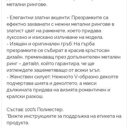
метални рингове.
- Елегантни златни акценти: Презрамките са
ефектно захванати с нежни метални рингове в
златист цвят на раменете, което придава
луксозно и изискано излъчване на модела.
- Изящен и оригинален гръб: На гърба
презрамките се събират в красив кръстосан
дизайн, преминаващ през допълнителен метален
ринг – детайл, който гарантира, че ще
изглеждате зашеметяващо от всеки ъгъл.
- Женствен силует: Нежното V-образно деколте
подчертава шията и деколтето, а макси
дължината придава на визията романтичен и
кралски разкош.
Състав: 100% Полиестер.
*Вижте инструкциите за поддръжка на етикета на
продукта.