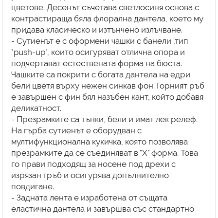
цветове. Десенът съчетава светлосиня основа с
контрастираща бяла флорална дантела, което му
придава класическо и изтънчено излъчване.
- Сутиенът е с оформени чашки с банели ,тип
"push-up", които осигуряват отлична опора и
подчертават естествената форма на бюста.
Чашките са покрити с богата дантела на едри
бели цветя върху нежен синкав фон. Горният ръб
е завършен с фин бял назъбен кант, който добавя
деликатност.
- Презрамките са тънки, бели и имат лек релеф.
На гърба сутиенът е оборудван с
мултифункционална кукичка, която позволява
презрамките да се съединяват в "X" форма. Това
го прави подходящ за носене под дрехи с
изрязан гръб и осигурява допълнително
повдигане.
- Задната лента е изработена от същата
еластична дантела и завършва със стандартно