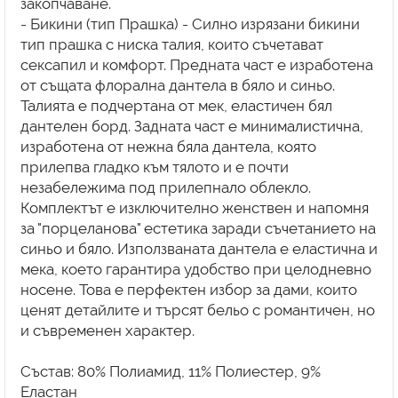
закопчаване.
- Бикини (тип Прашка) - Силно изрязани бикини
тип прашка с ниска талия, които съчетават
сексапил и комфорт. Предната част е изработена
от същата флорална дантела в бяло и синьо.
Талията е подчертана от мек, еластичен бял
дантелен борд. Задната част е минималистична,
изработена от нежна бяла дантела, която
прилепва гладко към тялото и е почти
незабележима под прилепнало облекло.
Комплектът е изключително женствен и напомня
за "порцеланова" естетика заради съчетанието на
синьо и бяло. Използваната дантела е еластична и
мека, което гарантира удобство при целодневно
носене. Това е перфектен избор за дами, които
ценят детайлите и търсят бельо с романтичен, но
и съвременен характер.
Състав: 80% Полиамид, 11% Полиестер, 9%
Еластан