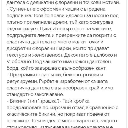
дантела с деликатни флорални и точкови мотиви.
- Сутиенът е с оформени чашки с вградена
подплънка. Това го прави идеален за носене под
плътно прилепнали дрехи, тъй като осигурява
гладък силует. Цялата повърхност на чашките,
подгръдната лента и презрамките са покрити с
еластична дантела на много малки точки и
дискретни флорални шарки, които придават
текстура и женственост. Деколтето е дълбоко и
V-образно. Под чашките има нежен дантелен
борд, който завършва с вълнообразен кант.
- Презрамките са тънки, бежово-розови и
регулируеми. Гърбът е изработен от същата
еластична дантела с вълнообразен край и има
стандартно закопчаване.
- Бикини (тип "прашка")- Тази кройка
предразполага по-изрязани отзад в сравнение с
класическите бикини, но покриват повече от
прашките. Този модел е много харесван, защото
стои красиво, издължава визуално краката и е