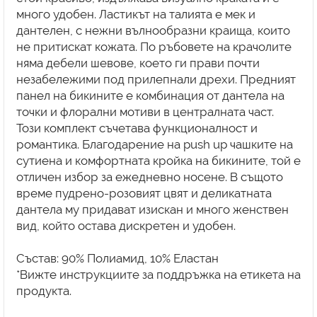
много удобен. Ластикът на талията е мек и
дантелен, с нежни вълнообразни краища, които
не притискат кожата. По ръбовете на крачолите
няма дебели шевове, което ги прави почти
незабележими под прилепнали дрехи. Предният
панел на бикините е комбинация от дантела на
точки и флорални мотиви в централната част.
Този комплект съчетава функционалност и
романтика. Благодарение на push up чашките на
сутиена и комфортната кройка на бикините, той е
отличен избор за ежедневно носене. В същото
време пудрено-розовият цвят и деликатната
дантела му придават изискан и много женствен
вид, който остава дискретен и удобен.
Състав: 90% Полиамид, 10% Еластан
*Вижте инструкциите за поддръжка на етикета на
продукта.