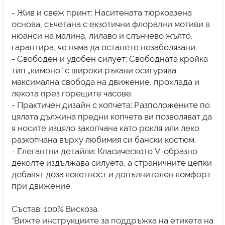
- Жив и свеж принт: Наситената тюркоазена
основа, съчетана с екзотични флорални мотиви в
нюанси на малина, лилаво и слънчево жълто,
гарантира, че няма да останете незабелязани.
- Свободен и удобен силует: Свободната кройка
тип „кимоно“ с широки ръкави осигурява
максимална свобода на движение, прохлада и
лекота през горещите часове.
- Практичен дизайн с копчета: Разположените по
цялата дължина предни копчета ви позволяват да
я носите изцяло закопчана като рокля или леко
разкопчана върху любимия си бански костюм.
- Елегантни детайли: Класическото V-образно
деколте издължава силуета, а страничните цепки
добавят доза кокетност и допълнителен комфорт
при движение.
Състав: 100% Вискоза.
*Вижте инструкциите за поддръжка на етикета на