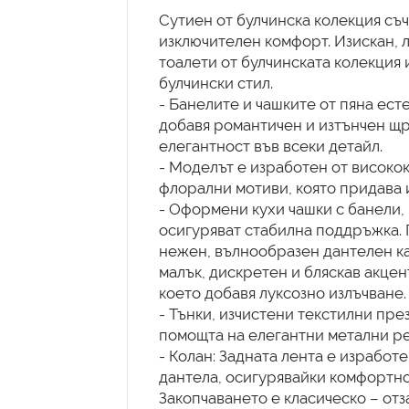
Сутиен от булчинска колекция съ
изключителен комфорт. Изискан, л
тоалети от булчинската колекция 
булчински стил.
- Банелите и чашките от пяна ест
добавя романтичен и изтънчен щри
елегантност във всеки детайл.
- Моделът е изработен от високо
флорални мотиви, която придава 
- Оформени кухи чашки с банели,
осигуряват стабилна поддръжка. 
нежен, вълнообразен дантелен ка
малък, дискретен и бляскав акце
което добавя луксозно излъчване.
- Тънки, изчистени текстилни пре
помощта на елегантни метални рег
- Колан: Задната лента е изработ
дантела, осигурявайки комфортно 
Закопчаването е класическо – отз