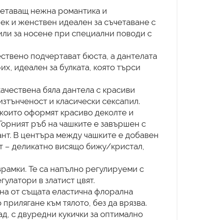
четаващ нежна романтика и
ек и женствен идеален за съчетаване с
или за носене при специални поводи с
ествено подчертават бюста, а дантелата
х, идеален за булката, която търси
качествена бяла дантела с красиви
изтънченост и класически сексапил.
 които оформят красиво декoлте и
Горният ръб на чашките е завършен с
нт. В центъра между чашките е добавен
нт – деликатно висящо бижу/кристал,
зрамки. Те са напълно регулируеми с
улатори в златист цвят.
ена от същата еластична флорална
прилягане към тялото, без да врязва.
ад, с двуредни кукички за оптимално