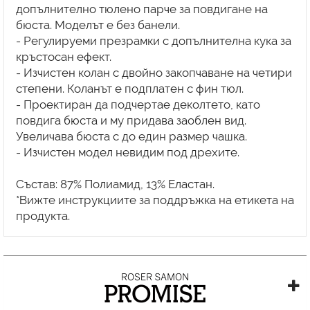
допълнително тюлено парче за повдигане на
бюста. Моделът е без банели.
- Регулируеми презрамки с допълнителна кука за
кръстосан ефект.
- Изчистен колан с двойно закопчаване на четири
степени. Коланът е подплатен с фин тюл.
- Проектиран да подчертае деколтето, като
повдига бюста и му придава заоблен вид.
Увеличава бюста с до един размер чашка.
- Изчистен модел невидим под дрехите.
Състав: 87% Полиамид, 13% Еластан.
*Вижте инструкциите за поддръжка на етикета на