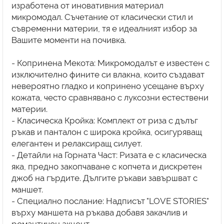
изработена от иновативния материал
микромодал. Съчетание от класически стил и
съвременни материи, тя е идеалният избор за
Вашите моменти на почивка.
- Копринена Мекота: Микромодалът е известен с
изключително фините си влакна, които създават
невероятно гладко и копринено усещане върху
кожата, често сравнявано с луксозни естествени
материи.
- Класическа Кройка: Комплект от риза с дълъг
ръкав и панталон с широка кройка, осигуряващ
елегантен и релаксиращ силует.
- Детайли на Горната Част: Ризата е с класическа
яка, предно закопчаване с копчета и дискретен
джоб на гърдите. Дългите ръкави завършват с
маншет.
- Специално послание: Надписът "LOVE STORIES"
върху маншета на ръкава добавя закачлив и
романтичен акцент.